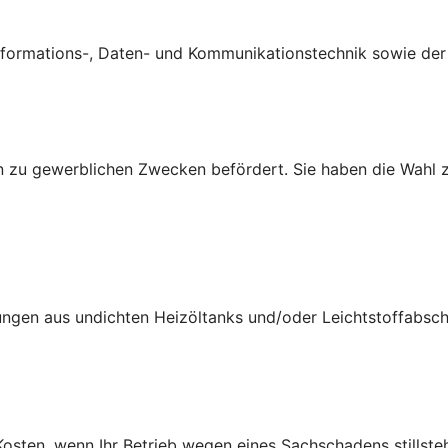
ormations-, Daten- und Kommunikationstechnik sowie der B
 zu gewerblichen Zwecken befördert. Sie haben die Wahl z
ungen aus undichten Heizöltanks und/oder Leichtstoffabsch
osten, wenn Ihr Betrieb wegen eines Sachschadens stillsteh