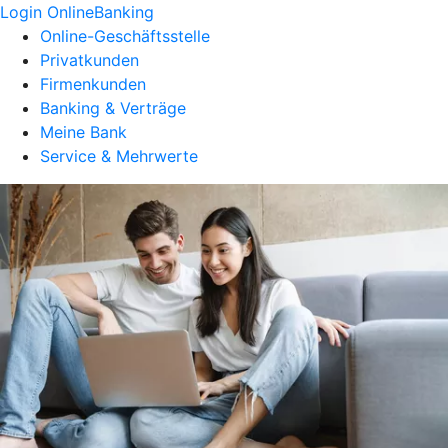
Login OnlineBanking
Online-Geschäftsstelle
Privatkunden
Firmenkunden
Banking & Verträge
Meine Bank
Service & Mehrwerte